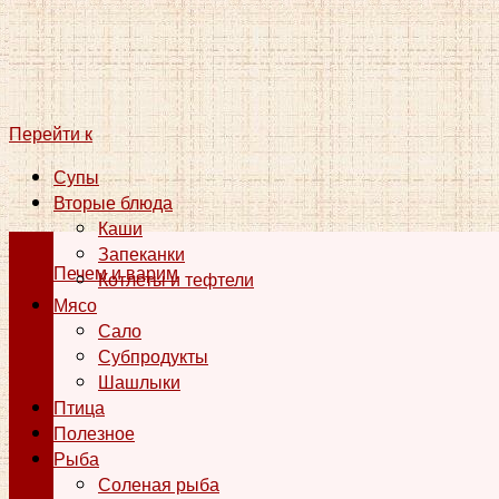
Перейти к
Супы
Вторые блюда
Каши
Запеканки
Печем и варим
Котлеты и тефтели
Мясо
Сало
Субпродукты
Шашлыки
Птица
Полезное
Рыба
Соленая рыба