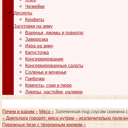
Чизкейки
Десерты
Конфеты
Заготовки на зиму
Варенье, джемы и повидло
Заморозка
Икра на зиму
Капусточка
Консервирование
Консервированные салаты
Соленье и моченье
Грибочки
Компоты, соки и пюре
Ликеры, настойки, наливки
Печем и варим »
Мясо »
Запеченная под соусом свинина с
«
Диетологи говорят: мясо нутрии – исключительно полезн
Пирожные безе с творожным кремом
»