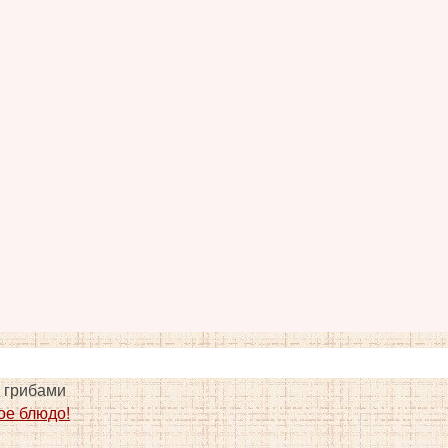
 грибами
ое блюдо!