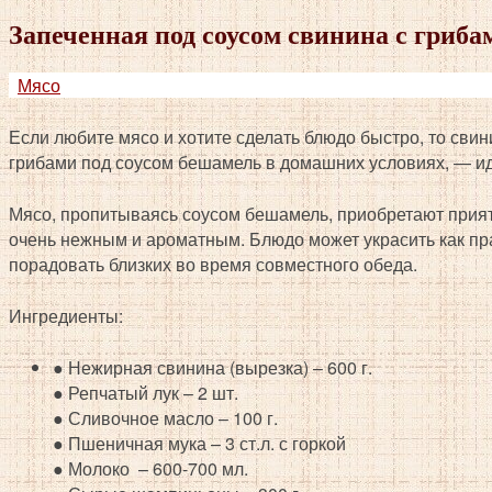
Запеченная под соусом свинина с гриба
Мясо
Если любите мясо и хотите сделать блюдо быстро, то свин
грибами под соусом бешамель в домашних условиях, —
и
Мясо, пропитываясь соусом бешамель, приобретают при
очень нежным и
ароматным. Блюдо может украсить как пр
порадовать близких во время совместного обеда.
Ингредиенты:
● Нежирная свинина (вырезка) – 600 г.
● Репчатый лук – 2 шт.
● Сливочное масло – 100 г.
● Пшеничная мука – 3 ст.л. с горкой
● Молоко – 600-700 мл.