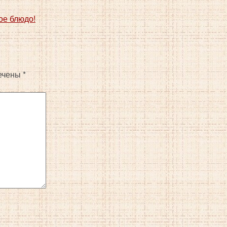
ое блюдо!
ечены
*