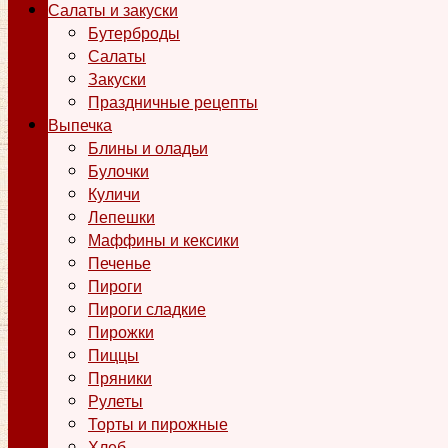
Салаты и закуски
Бутерброды
Салаты
Закуски
Праздничные рецепты
Выпечка
Блины и оладьи
Булочки
Куличи
Лепешки
Маффины и кексики
Печенье
Пироги
Пироги сладкие
Пирожки
Пиццы
Пряники
Рулеты
Торты и пирожные
Хлеб