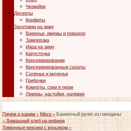
Чизкейки
Десерты
Конфеты
Заготовки на зиму
Варенье, джемы и повидло
Заморозка
Икра на зиму
Капусточка
Консервирование
Консервированные салаты
Соленье и моченье
Грибочки
Компоты, соки и пюре
Ликеры, настойки, наливки
Печем и варим »
Мясо »
Банкетный рулет из говядины
«
Домашний хлеб на кефире
Лимонные кексики с коньяком
»