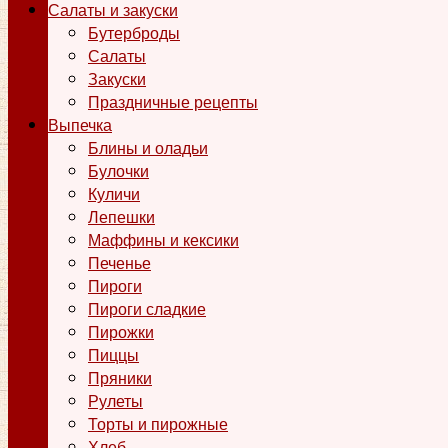
Салаты и закуски
Бутерброды
Салаты
Закуски
Праздничные рецепты
Выпечка
Блины и оладьи
Булочки
Куличи
Лепешки
Маффины и кексики
Печенье
Пироги
Пироги сладкие
Пирожки
Пиццы
Пряники
Рулеты
Торты и пирожные
Хлеб