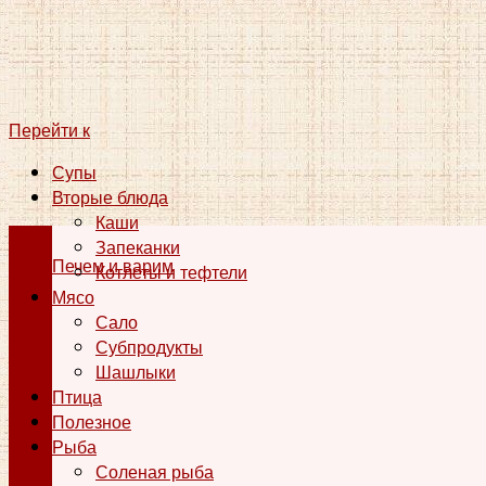
Перейти к
Супы
Вторые блюда
Каши
Запеканки
Печем и варим
Котлеты и тефтели
Мясо
Сало
Субпродукты
Шашлыки
Птица
Полезное
Рыба
Соленая рыба