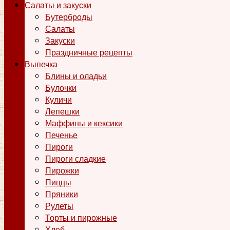
Салаты и закуски
Бутерброды
Салаты
Закуски
Праздничные рецепты
Выпечка
Блины и оладьи
Булочки
Куличи
Лепешки
Маффины и кексики
Печенье
Пироги
Пироги сладкие
Пирожки
Пиццы
Пряники
Рулеты
Торты и пирожные
Хлеб