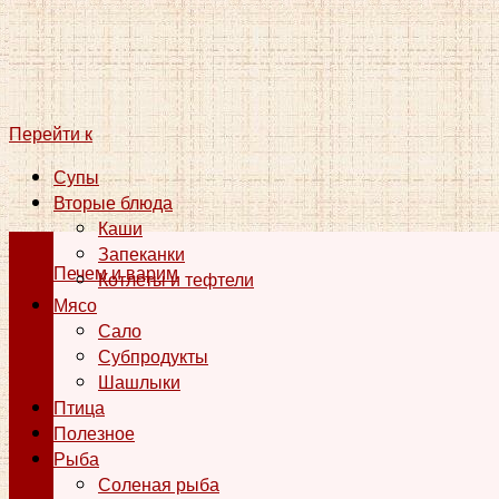
Перейти к
Супы
Вторые блюда
Каши
Запеканки
Печем и варим
Котлеты и тефтели
Мясо
Сало
Субпродукты
Шашлыки
Птица
Полезное
Рыба
Соленая рыба