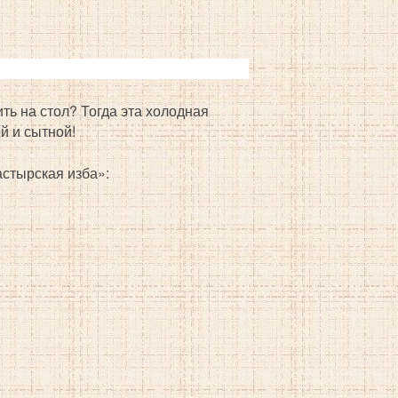
ить на стол? Тогда эта холодная
й и сытной!
стырская изба»: