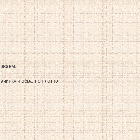
шиваем.
ачинку и обратно плотно