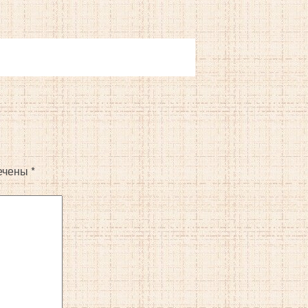
ечены
*