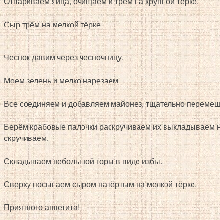
Отвариваем яйца, очищаем и трём на крупной тёрке.
Сыр трём на мелкой тёрке.
Чеснок давим через чесночницу.
Моем зелень и мелко нарезаем.
Все соединяем и добавляем майонез, тщательно переме
Берём крабовые палочки раскручиваем их выкладываем н
скручиваем.
Складываем небольшой горы в виде избы.
Сверху посыпаем сыром натёртым на мелкой тёрке.
Приятного аппетита!