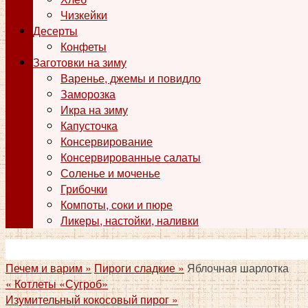
Чизкейки
Десерты
Конфеты
Заготовки на зиму
Варенье, джемы и повидло
Заморозка
Икра на зиму
Капусточка
Консервирование
Консервированные салаты
Соленье и моченье
Грибочки
Компоты, соки и пюре
Ликеры, настойки, наливки
Печем и варим »
Пироги сладкие »
Яблочная шарлотка
«
Котлеты «Сугроб»
Изумительный кокосовый пирог
»