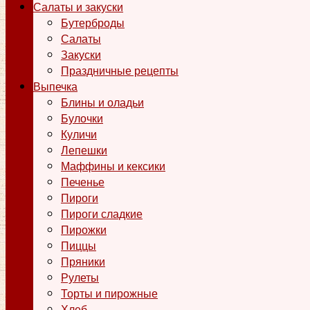
Салаты и закуски
Бутерброды
Салаты
Закуски
Праздничные рецепты
Выпечка
Блины и оладьи
Булочки
Куличи
Лепешки
Маффины и кексики
Печенье
Пироги
Пироги сладкие
Пирожки
Пиццы
Пряники
Рулеты
Торты и пирожные
Хлеб