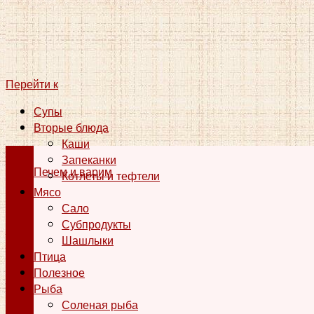
Перейти к
Супы
Вторые блюда
Каши
Запеканки
Печем и варим
Котлеты и тефтели
Мясо
Сало
Субпродукты
Шашлыки
Птица
Полезное
Рыба
Соленая рыба