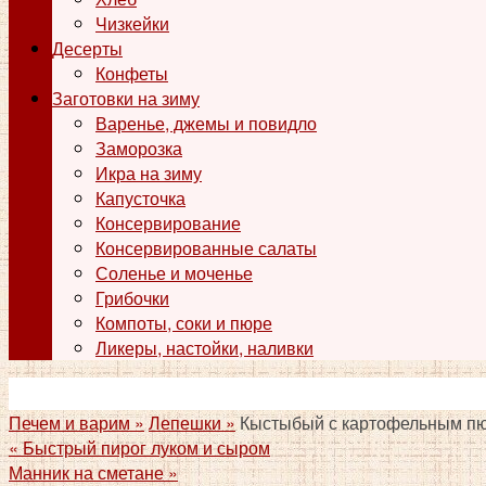
Чизкейки
Десерты
Конфеты
Заготовки на зиму
Варенье, джемы и повидло
Заморозка
Икра на зиму
Капусточка
Консервирование
Консервированные салаты
Соленье и моченье
Грибочки
Компоты, соки и пюре
Ликеры, настойки, наливки
Печем и варим »
Лепешки »
Кыстыбый с картофельным п
«
Быстрый пирог луком и сыром
Манник на сметане
»