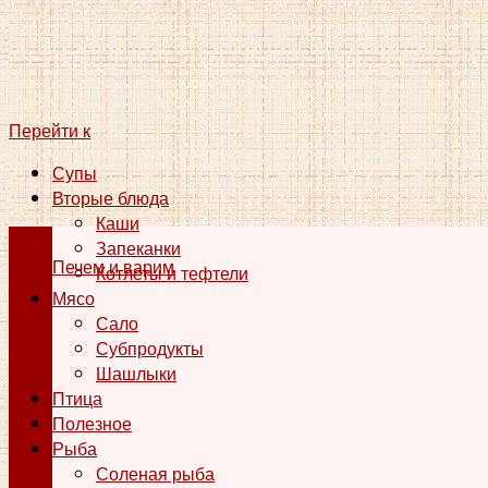
Перейти к
Супы
Вторые блюда
Каши
Запеканки
Печем и варим
Котлеты и тефтели
Мясо
Сало
Субпродукты
Шашлыки
Птица
Полезное
Рыба
Соленая рыба