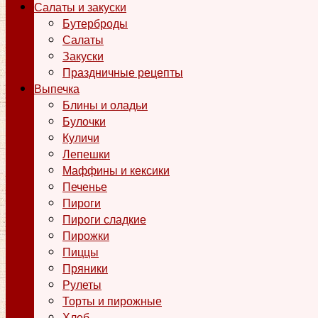
Салаты и закуски
Бутерброды
Салаты
Закуски
Праздничные рецепты
Выпечка
Блины и оладьи
Булочки
Куличи
Лепешки
Маффины и кексики
Печенье
Пироги
Пироги сладкие
Пирожки
Пиццы
Пряники
Рулеты
Торты и пирожные
Хлеб