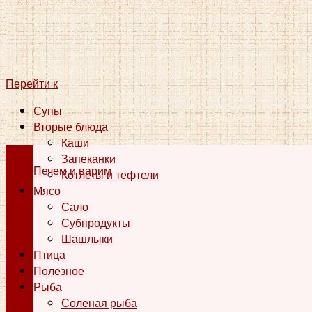
Перейти к
Супы
Вторые блюда
Каши
Запеканки
Печем и варим
Котлеты и тефтели
Мясо
Сало
Субпродукты
Шашлыки
Птица
Полезное
Рыба
Соленая рыба