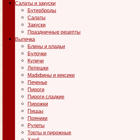
Салаты и закуски
Бутерброды
Салаты
Закуски
Праздничные рецепты
Выпечка
Блины и оладьи
Булочки
Куличи
Лепешки
Маффины и кексики
Печенье
Пироги
Пироги сладкие
Пирожки
Пиццы
Пряники
Рулеты
Торты и пирожные
Хлеб