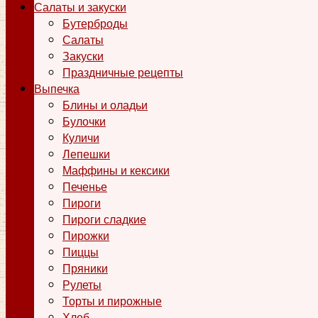
Салаты и закуски
Бутерброды
Салаты
Закуски
Праздничные рецепты
Выпечка
Блины и оладьи
Булочки
Куличи
Лепешки
Маффины и кексики
Печенье
Пироги
Пироги сладкие
Пирожки
Пиццы
Пряники
Рулеты
Торты и пирожные
Хлеб