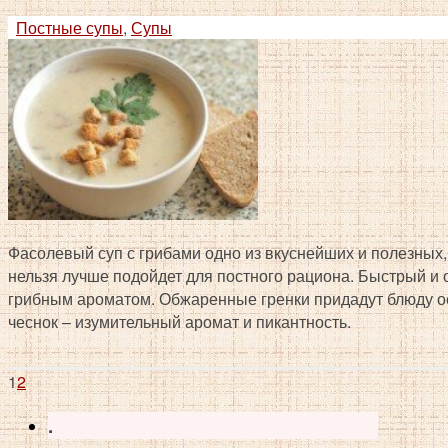
Постные супы
,
Супы
Фасолевый суп с грибами одно из вкуснейших и полезных,
нельзя лучше подойдет для постного рациона. Быстрый и
грибным ароматом. Обжаренные гренки придадут блюду ос
чеснок – изумительный аромат и пикантность.
1
2
.