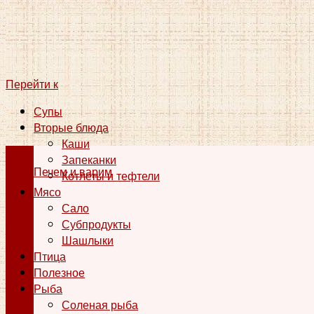
Перейти к
Супы
Вторые блюда
Каши
Запеканки
Печем и варим
Котлеты и тефтели
Мясо
Сало
Субпродукты
Шашлыки
Птица
Полезное
Рыба
Соленая рыба