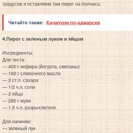
градусов и оставляем там пирог на полчаса.
Читайте также:
Хачапури по-аджарски
4.Пирог с зеленым луком и яйцом
Ингредиенты:
Для теста:
— 400 г кефира (йогурта, сметаны)
— 160 г сливочного масла
— 2 ст.л. сахара
— 1/2 ч.л. соли
— 2 яйца
— 280 г муки
— 1,5 ч.л. разрыхлителя.
Для начинки:
— зеленый лук