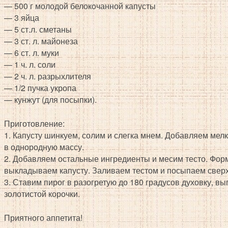
— 500 г молодой белокoчанной капусты
— 3 яйца
— 5 ст.л. сметаны
— 3 ст. л. майонеза
— 6 ст. л. муки
— 1 ч. л. соли
— 2 ч. л. разрыхлителя
— 1/2 пучка укропа
— кунжут (для посыпки).
Приготовление:
1. Капусту шинкуем, солим и слегка мнем. Добавляем мел
в однородную массу.
2. Добавляем остальные ингредиенты и месим тесто. Фо
выкладываем капусту. Заливаем тестом и посыпаем сверх
3. Ставим пирог в разогретую до 180 градусов духовку, в
золотистой корочки.
Приятного аппетита!