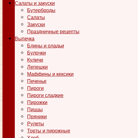
Салаты и закуски
Бутерброды
Салаты
Закуски
Праздничные рецепты
Выпечка
Блины и оладьи
Булочки
Куличи
Лепешки
Маффины и кексики
Печенье
Пироги
Пироги сладкие
Пирожки
Пиццы
Пряники
Рулеты
Торты и пирожные
Хлеб