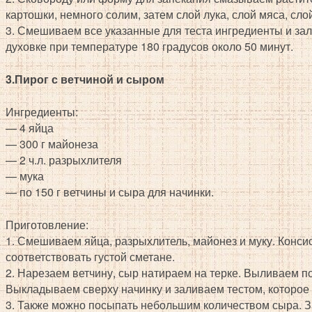
картошки, немного солим, затем слой лука, слой мяса, сло
3. Смешиваем все указанные для теста ингредиенты и за
духовке при температуре 180 градусов около 50 минут.
3.Пирог с ветчиной и сыром
Ингредиенты:
— 4 яйца
— 300 г майонеза
— 2 ч.л. разрыхлителя
— мука
— по 150 г ветчины и сыра для начинки.
Приготовление:
1. Смешиваем яйца, разрыхлитель, майонез и муку. Конси
соответствовать густой сметане.
2. Нарезаем ветчину, сыр натираем на терке. Выливаем п
Выкладываем сверху начинку и заливаем тестом, которое 
3. Также можно посыпать небольшим количеством сыра. З