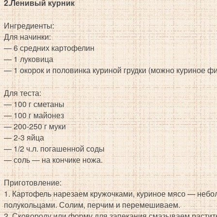
2.Ленивый курник
Ингредиенты:
Для начинки:
— 6 средних картофелин
— 1 луковица
— 1 окорок и половинка куриной грудки (можно куриное фи
Для теста:
— 100 г сметаны
— 100 г майонез
— 200-250 г муки
— 2-3 яйца
— 1/2 ч.л. погашенной соды
— соль — на кончике ножа.
Приготовление:
1. Картофель нарезаем кружочками, куриное мясо — небол
полукольцами. Солим, перчим и перемешиваем.
2. Сковороду или форму для запекания смазываем расти