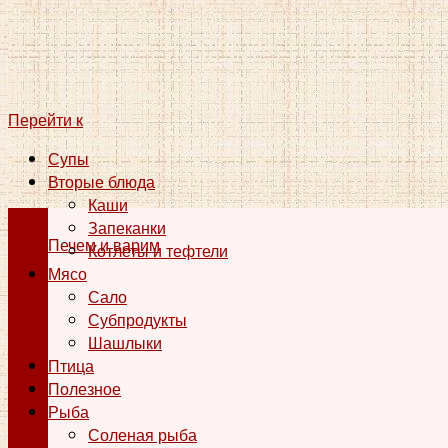
Перейти к
Супы
Вторые блюда
Каши
Запеканки
Печем и варим
Котлеты и тефтели
Мясо
Сало
Субпродукты
Шашлыки
Птица
Полезное
Рыба
Соленая рыба