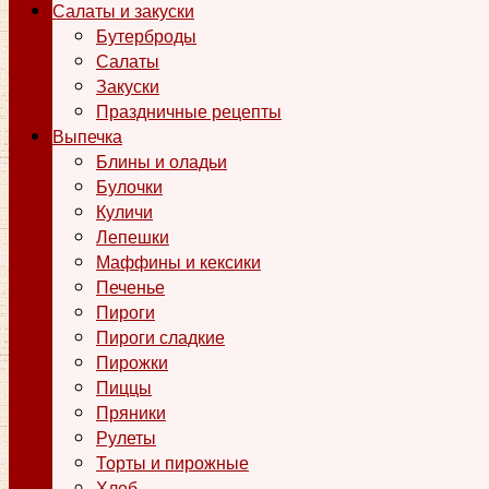
Салаты и закуски
Бутерброды
Салаты
Закуски
Праздничные рецепты
Выпечка
Блины и оладьи
Булочки
Куличи
Лепешки
Маффины и кексики
Печенье
Пироги
Пироги сладкие
Пирожки
Пиццы
Пряники
Рулеты
Торты и пирожные
Хлеб