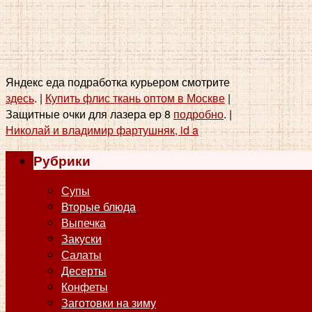
Яндекс еда подработка курьером смотрите
здесь
. |
Купить флис ткань оптом в Москве
|
Защитные очки для лазера ep 8
подробно
. |
Николай и владимир фартушняк, id a
Рубрики
Супы
Вторые блюда
Выпечка
Закуски
Салаты
Десерты
Конфеты
Заготовки на зиму