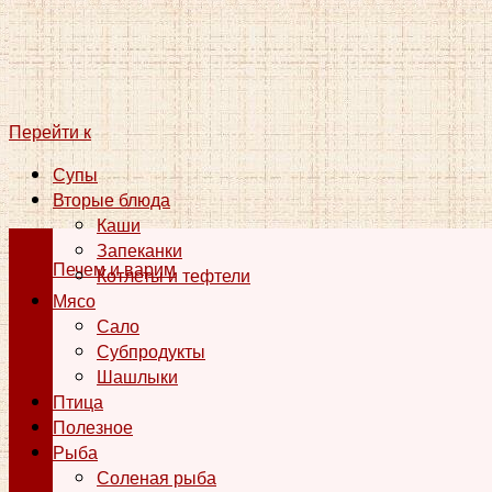
Перейти к
Супы
Вторые блюда
Каши
Запеканки
Печем и варим
Котлеты и тефтели
Мясо
Сало
Субпродукты
Шашлыки
Птица
Полезное
Рыба
Соленая рыба